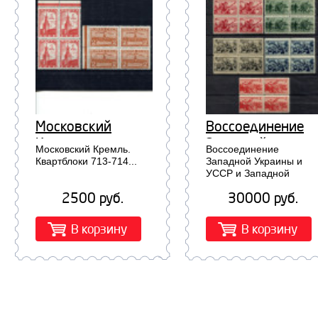
Московский
Воссоединение
Кремль.
Западной
Московский Кремль.
Воссоединение
Квартблоки 713-
Украины и УССР и
Квартблоки 713-714...
Западной Украины и
УССР и Западной
714
Западной
Белоруссии и БССР
Белоруссии и БСС
2500 руб.
30000 руб.
квартблоки 631-635...
квартблоки 631-
635
В корзину
В корзину