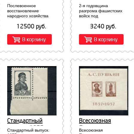
восстановление
разгрома
Послевоенное
2-я годовщина
народного
фашистских
восстановление
разгрома фашистских
народного хозяйства
войск под
хозяйства СССР.
войск под
СССР. Без перфорации.
Сталинградом. Блок 5
Без перфорации.
Сталинградом.
12500 руб.
3240 руб.
Квартблоки.1111-1121...
...
Квартблоки.1111-
Блок 5
1121
В корзину
В корзину
Стандартный
Всесоюзная
выпуск. 1655
Пушкинская
Стандартный выпуск.
Всесоюзная