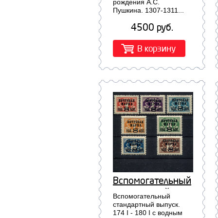
Пушкина. 1307-
рождения А.С.
Пушкина. 1307-1311...
1311
4500 руб.
В корзину
Вспомогательный
стандартный
Вспомогательный
выпуск. 174 I -
стандартный выпуск.
174 I - 180 I с водным
180 I с водным