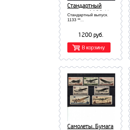
Стандартный
выпуск. 1133 **
Стандартный выпуск.
1133 **...
1200 руб.
В корзину
Самолеты. Бумага