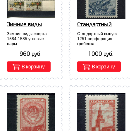
Зимние виды
Стандартный
спорта 1584-
выпуск. 1251
Зимние виды спорта
Стандартный выпуск.
1585 угловые
перфорация
1584-1585 угловые
1251 перфорация
пары...
гребенка...
пары
гребенка
960 руб.
1000 руб.
В корзину
В корзину