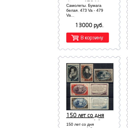
белая. 473 Va -
Самолеты. Бумага
479 Va
белая. 473 Va - 479
Va...
13000 руб.
В корзину
150 лет со дня
рождения А.С.
150 лет со дня