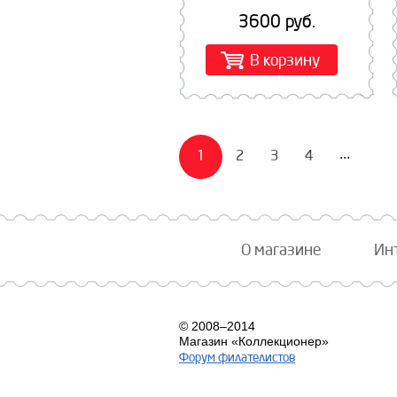
знаком. **...
знаком. **
3600 руб.
В корзину
1
2
3
4
...
О магазине
Ин
© 2008–2014
Магазин «Коллекционер»
Форум филателистов