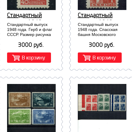
Стандартный
Стандартный
выпуск 1948
выпуск 1948
Стандартный выпуск
Стандартный выпуск
года. Герб и флаг
года. Спасская
1948 года. Герб и флаг
1948 года. Спасская
СССР. Размер рисунка
башня Московского
СССР. Размер
башня
15х22 мм ( 1233 I )...
Кремля. Размер
рисунка 15х22
Московского
3000 руб.
3000 руб.
рисунка 15х22 мм (
мм ( 1233 I )
Кремля. Размер
1219 I )...
рисунка 15х22
В корзину
В корзину
мм ( 1219 I )