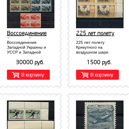
Воссоединение
225 лет полету
Западной
Крякутного на
Воссоединение
225 лет полету
Украины и УССР и
воздушном шаре.
Западной Украины и
Крякутного на
УССР и Западной
воздушном шаре.
Западной
Квартблок 1869
Белоруссии и БССР
Квартблок 1869...
Белоруссии и БССР
30000 руб.
1500 руб.
квартблоки 631-635...
квартблоки 631-
635
В корзину
В корзину