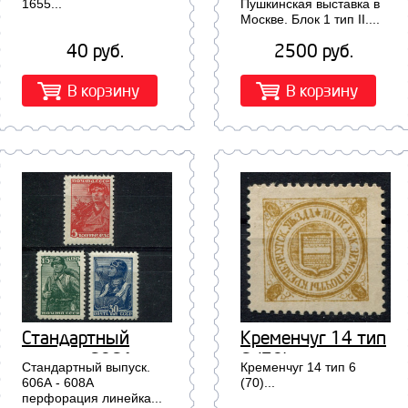
выставка в
1655...
Пушкинская выставка в
Москве. Блок 1 тип II....
Москве. Блок 1
тип II.
40 руб.
2500 руб.
В корзину
В корзину
Стандартный
Кременчуг 14 тип
выпуск. 606А -
6 (70)
Стандартный выпуск.
Кременчуг 14 тип 6
608А перфорация
606А - 608А
(70)...
перфорация линейка...
линейка