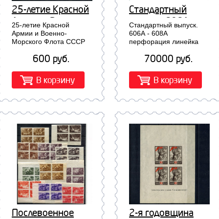
25-летие Красной
Стандартный
Армии и Военно-
выпуск. 606А -
25-летие Красной
Стандартный выпуск.
Морского Флота
608А перфорация
Армии и Военно-
606А - 608А
Морского Флота СССР
перфорация линейка
СССР (773-776)
линейка
(773-776)...
квартблоки...
квартблоки
600 руб.
70000 руб.
В корзину
В корзину
Послевоенное
2-я годовщина