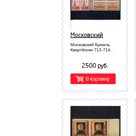
Московский
Кремль.
Московский Кремль.
Квартблоки 713-
Квартблоки 713-714...
714
2500 руб.
В корзину