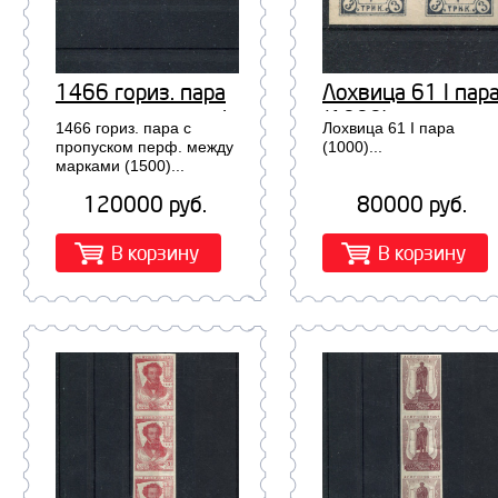
1466 гориз. пара
Лохвица 61 I пар
с пропуском перф.
(1000)
1466 гориз. пара с
Лохвица 61 I пара
между марками
пропуском перф. между
(1000)...
марками (1500)...
(1500)
120000 руб.
80000 руб.
В корзину
В корзину