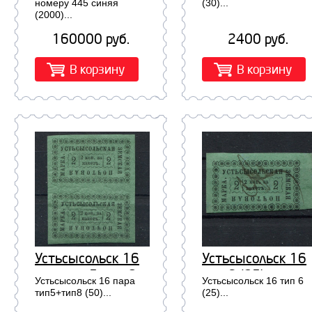
445 синяя (2000)
номеру 445 синяя
(30)...
(2000)...
160000 руб.
2400 руб.
В корзину
В корзину
Устьсысольск 16
Устьсысольск 16
пара тип5+тип8
тип 6 (25)
Устьсысольск 16 пара
Устьсысольск 16 тип 6
(50)
тип5+тип8 (50)...
(25)...