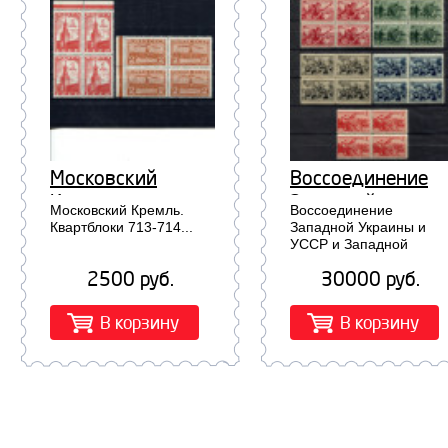
Московский
Воссоединение
Кремль.
Западной
Московский Кремль.
Воссоединение
Квартблоки 713-
Украины и УССР и
Квартблоки 713-714...
Западной Украины и
УССР и Западной
714
Западной
Белоруссии и БССР
Белоруссии и БСС
2500 руб.
30000 руб.
квартблоки 631-635...
квартблоки 631-
635
В корзину
В корзину