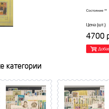
Состояние **
Цена (шт.)
4700 р
Доба
же категории