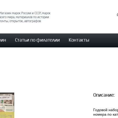
Магазин марок России и СССР, марок
всего мира, материалов по истории
почты, открыток, автографов
зин
Статьи по филателии
Контакты
Описание:
Годовой набор
номера по кат